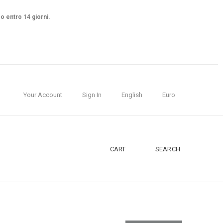
so entro 14 giorni.
Your Account
Sign In
English
Euro
CART
SEARCH