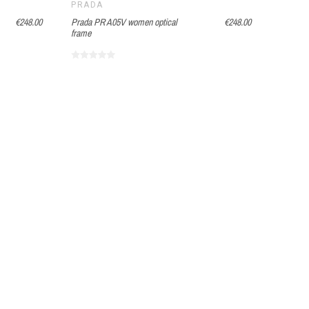
PRADA
€248.00
Prada PR A05V women optical
€248.00
frame