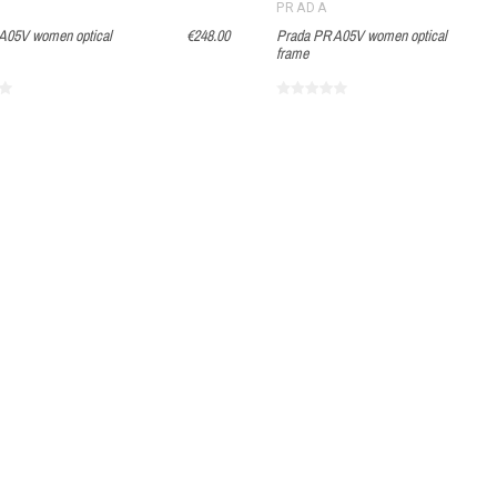
PRADA
A05V women optical
€248.00
Prada PR A05V women optical
frame