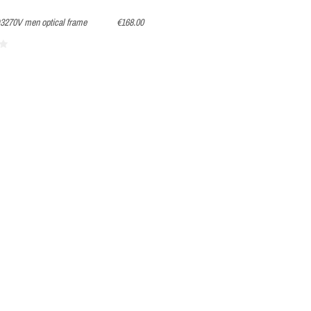
3270V men optical frame
€168.00