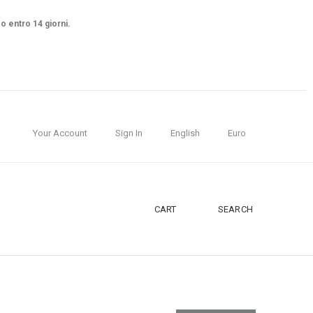
so entro 14 giorni.
Your Account
Sign In
English
Euro
CART
SEARCH