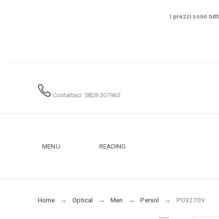
I prezzi sono tutt
Contattaci: 0828 307965
MENU
READING
Home
Optical
Men
Persol
PO3270V