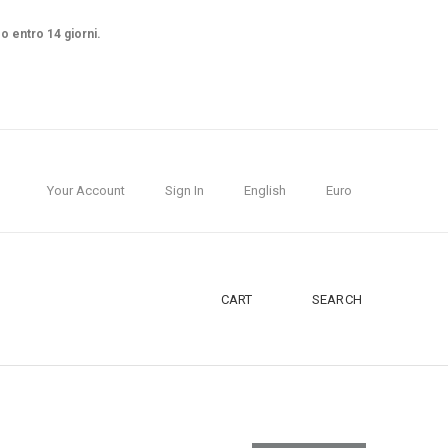
so entro 14 giorni.
Your Account
Sign In
English
Euro
CART
SEARCH