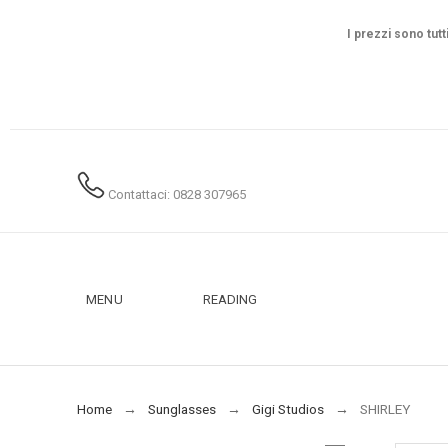
I prezzi sono tutt
Contattaci: 0828 307965
MENU
READING
Home
Sunglasses
Gigi Studios
SHIRLEY