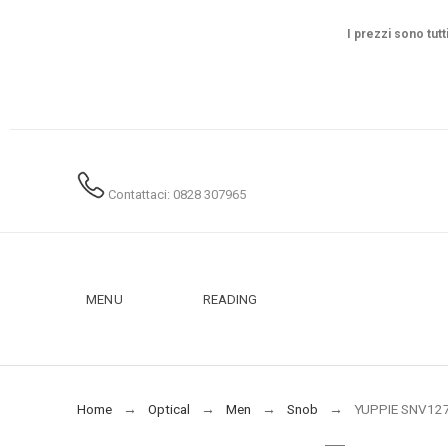
I prezzi sono tutt
Contattaci: 0828 307965
MENU
READING
Home
Optical
Men
Snob
YUPPIE SNV12