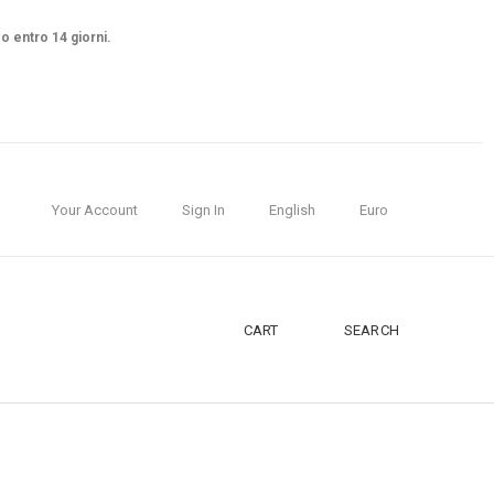
so entro 14 giorni.
Your Account
Sign In
English
Euro
CART
SEARCH